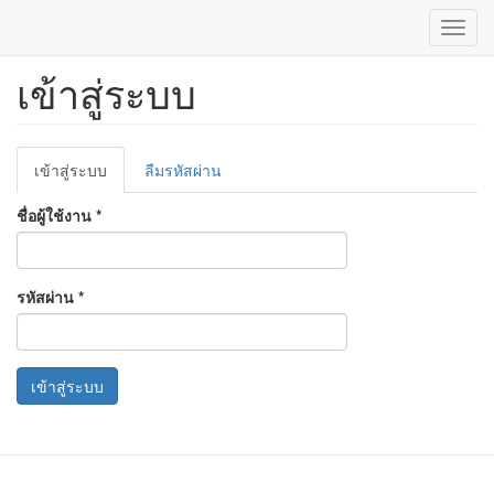
Toggl
navig
เข้าสู่ระบบ
ข้าม
ไป
ยัง
เนื้อหา
Primary
หลัก
เข้าสู่ระบบ
(แท็บ
ลืมรหัสผ่าน
tabs
ปัจจุบัน)
ชื่อผู้ใช้งาน
*
รหัสผ่าน
*
เข้าสู่ระบบ