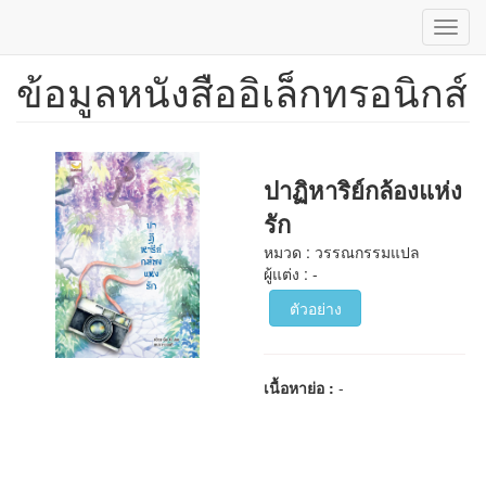
Toggl
navig
ข้อมูลหนังสืออิเล็กทรอนิกส์
ข้าม
ไป
ยัง
เนื้อหา
หลัก
ปาฏิหาริย์กล้องแห่ง
รัก
หมวด : วรรณกรรมแปล
ผู้แต่ง : -
ตัวอย่าง
เนื้อหาย่อ :
-