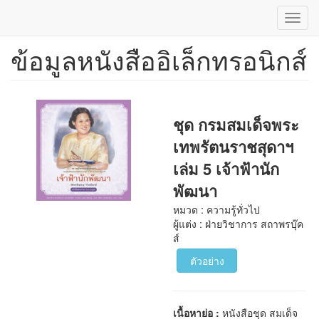
Toggl
navig
ข้อมูลหนังสืออิเล็กทรอนิกส์
ข้าม
ไป
ยัง
เนื้อหา
หลัก
ชุด กรมสมเด็จพระ
เทพรัตนราชสุดาฯ
เล่ม 5 เจ้าฟ้านัก
พัฒนา
หมวด : ความรู้ทั่วไป
ผู้แต่ง : ฝ่ายวิชาการ สถาพรบุ๊ค
ส์
ตัวอย่าง
เนื้อหาย่อ :
หนังสือชุด สมเด็จ