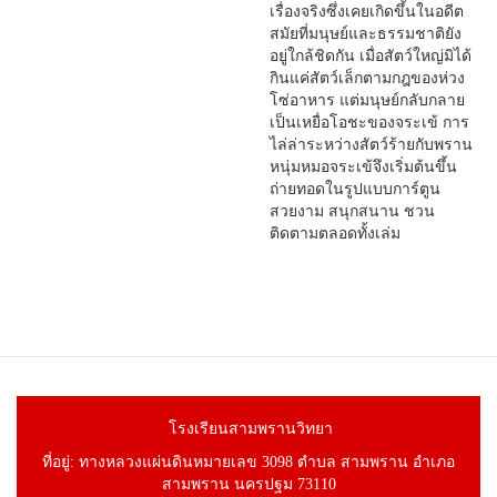
เรื่องจริงซึ่งเคยเกิดขึ้นในอดีต
สมัยที่มนุษย์และธรรมชาติยัง
อยู่ใกล้ชิดกัน เมื่อสัตว์ใหญ่มิได้
กินแค่สัตว์เล็กตามกฎของห่วง
โซ่อาหาร แต่มนุษย์กลับกลาย
เป็นเหยื่อโอชะของจระเข้ การ
ไล่ล่าระหว่างสัตว์ร้ายกับพราน
หนุ่มหมอจระเข้จึงเริ่มต้นขึ้น
ถ่ายทอดในรูปแบบการ์ตูน
สวยงาม สนุกสนาน ชวน
ติดตามตลอดทั้งเล่ม
โรงเรียนสามพรานวิทยา
ที่อยู่: ทางหลวงแผ่นดินหมายเลข 3098 ตำบล สามพราน อำเภอ
สามพราน นครปฐม 73110