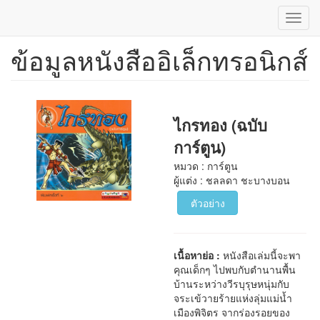
Toggl
navig
ข้อมูลหนังสืออิเล็กทรอนิกส์
ข้าม
ไป
ยัง
เนื้อหา
หลัก
ไกรทอง (ฉบับ
การ์ตูน)
หมวด : การ์ตูน
ผู้แต่ง : ชลลดา ชะบางบอน
ตัวอย่าง
เนื้อหาย่อ :
หนังสือเล่มนี้จะพา
คุณเด็กๆ ไปพบกับตำนานพื้น
บ้านระหว่างวีรบุรุษหนุ่มกับ
จระเข้วายร้ายแห่งลุ่มแม่น้ำ
เมืองพิจิตร จากร่องรอยของ