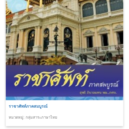
ราชาศัพท์ภาคสมบูรณ์
หมวดหมู่: กลุ่มสาระภาษาไทย