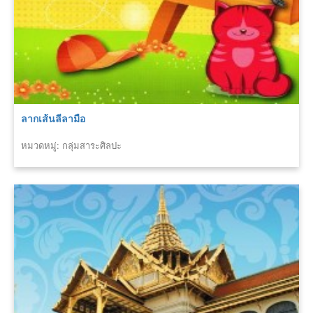
ลากเส้นลีลามือ
หมวดหมู่: กลุ่มสาระศิลปะ