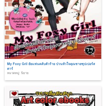
My Foxy Gril ยัยแฟนคลับตัวร้าย ป่วนหัวใจคุณชายซุปเปอร์ส
ตาร์
หมวดหมู่: นิยาย