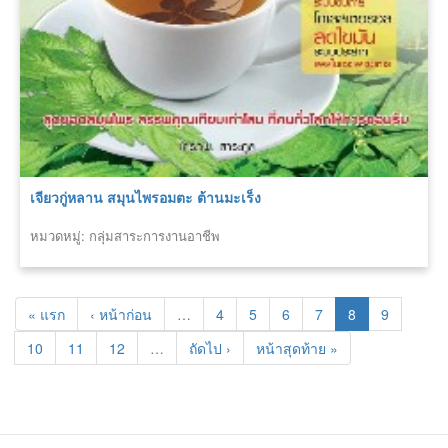
เจียวกู่หลาน สมุนไพรอมตะ ต้านมะเร็ง
หมวดหมู่: กลุ่มสาระการงานอาชีพ
« แรก
‹ หน้าก่อน
…
4
5
6
7
8
9
10
11
12
…
ถัดไป ›
หน้าสุดท้าย »