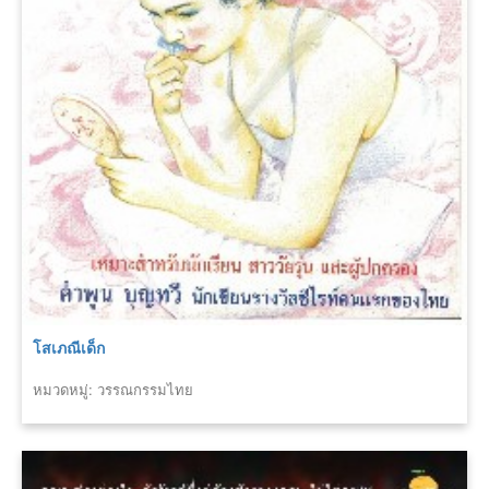
โสเภณีเด็ก
หมวดหมู่: วรรณกรรมไทย