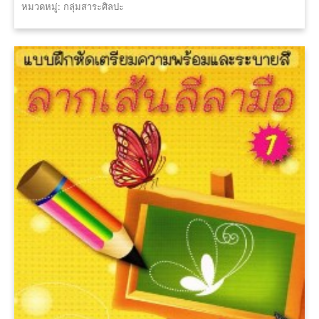
หมวดหมู่: กลุ่มสาระศิลปะ