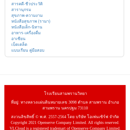
สารคดี-ชีวประวัติ
สารานุกรม
สุขภาพ-ความงาม
หนังสือสุขภาพ (รามา)
หนังสือเด็ก-นิทาน
อาหาร-เครื่องดื่ม
อาเซียน
เบ็ดเตล็ด
แบบเรียน คู่มือสอบ
โรงเรียนสามพรานวิทยา
ที่อยู่: ทางหลวงแผ่นดินหมายเลข 3098 ตำบล สามพราน อำเภอ
สามพราน นครปฐม 73110
สงวนลิขสิทธิ์ © พ.ศ. 2557-2564 โดย บริษัท โอเพ่นเซิร์ฟ จำกัด
Copyright 2021 Openserve Company Limited. All rights reserved.
VLCloud is a registered trademart of Openserve Company Limited.