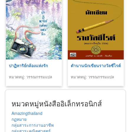
ปาฏิหาริย์กล้องแห่งรัก
ตำนานนักเขียนรางวัลซีไรต์
หมวดหมู่: วรรณกรรมแปล
หมวดหมู่: วรรณกรรมแปล
หมวดหมู่หนังสืออิเล็กทรอนิกส์
Amazingthailand
กฏหมาย
กลุ่มสาระการงานอาชีพ
กลุ่มสาระคณิตศาสตร์