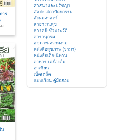
ศาสนาและปรัชญา
ศิลปะ-สถาปัตยกรรม
การ
สังคมศาสตร์
ร
สาธารณสุข
รม
ยน
สารคดี-ชีวประวัติ
สารานุกรม
สุขภาพ-ความงาม
หนังสือสุขภาพ (รามา)
หนังสือเด็ก-นิทาน
อาหาร-เครื่องดื่ม
อาเซียน
เบ็ดเตล็ด
แบบเรียน คู่มือสอบ
พัน