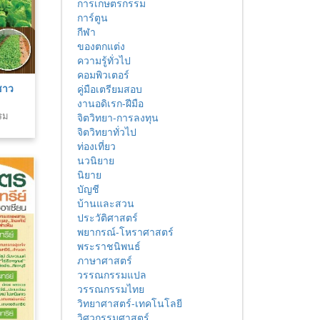
การเกษตรกรรม
การ์ตูน
กีฬา
ของตกแต่ง
ความรู้ทั่วไป
คอมพิวเตอร์
ชาว
คู่มือเตรียมสอบ
งานอดิเรก-ฝีมือ
รม
จิตวิทยา-การลงทุน
จิตวิทยาทั่วไป
ท่องเที่ยว
นวนิยาย
นิยาย
บัญชี
บ้านและสวน
ประวัติศาสตร์
พยากรณ์-โหราศาสตร์
พระราชนิพนธ์
ภาษาศาสตร์
วรรณกรรมแปล
วรรณกรรมไทย
วิทยาศาสตร์-เทคโนโลยี
วิศวกรรมศาสตร์