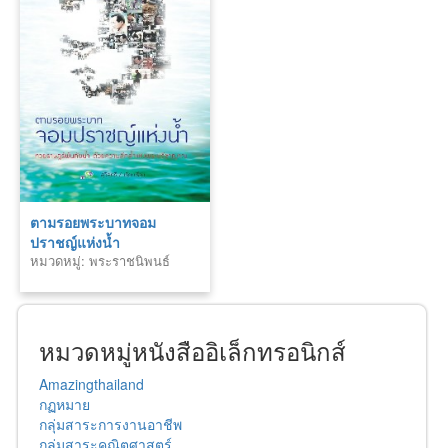
ตามรอยพระบาทจอม
ปราชญ์แห่งน้ำ
หมวดหมู่: พระราชนิพนธ์
หมวดหมู่หนังสืออิเล็กทรอนิกส์
Amazingthailand
กฏหมาย
กลุ่มสาระการงานอาชีพ
กลุ่มสาระคณิตศาสตร์