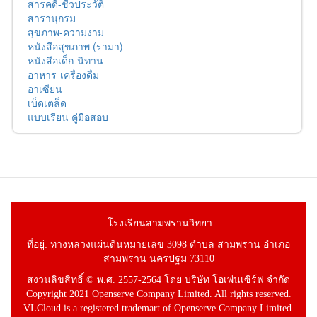
สารคดี-ชีวประวัติ
สารานุกรม
สุขภาพ-ความงาม
หนังสือสุขภาพ (รามา)
หนังสือเด็ก-นิทาน
อาหาร-เครื่องดื่ม
อาเซียน
เบ็ดเตล็ด
แบบเรียน คู่มือสอบ
โรงเรียนสามพรานวิทยา
ที่อยู่: ทางหลวงแผ่นดินหมายเลข 3098 ตำบล สามพราน อำเภอ
สามพราน นครปฐม 73110
สงวนลิขสิทธิ์ © พ.ศ. 2557-2564 โดย บริษัท โอเพ่นเซิร์ฟ จำกัด
Copyright 2021 Openserve Company Limited. All rights reserved.
VLCloud is a registered trademart of Openserve Company Limited.