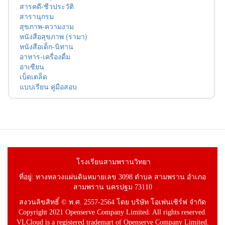
สารคดี-ชีวประวัติ
สารานุกรม
สุขภาพ-ความงาม
หนังสือสุขภาพ (รามา)
หนังสือเด็ก-นิทาน
อาหาร-เครื่องดื่ม
อาเซียน
เบ็ดเตล็ด
แบบเรียน คู่มือสอบ
โรงเรียนสามพรานวิทยา
ที่อยู่: ทางหลวงแผ่นดินหมายเลข 3098 ตำบล สามพราน อำเภอ
สามพราน นครปฐม 73110
สงวนลิขสิทธิ์ © พ.ศ. 2557-2564 โดย บริษัท โอเพ่นเซิร์ฟ จำกัด
Copyright 2021 Openserve Company Limited. All rights reserved.
VLCloud is a registered trademart of Openserve Company Limited.