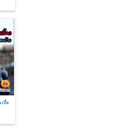
เบี้ย