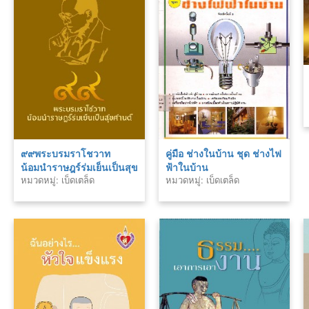
๙๙พระบรมราโชวาท
คู่มือ ช่างในบ้าน ชุด ช่างไฟ
น้อมนำราษฎร์ร่มเย็นเป็นสุข
ฟ้าในบ้าน
หมวดหมู่: เบ็ดเตล็ด
หมวดหมู่: เบ็ดเตล็ด
ศานต์