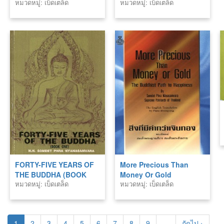
หมวดหมู่: เบ็ดเตล็ด
หมวดหมู่: เบ็ดเตล็ด
FORTY-FIVE YEARS OF
More Precious Than
THE BUDDHA (BOOK
Money Or Gold
หมวดหมู่: เบ็ดเตล็ด
หมวดหมู่: เบ็ดเตล็ด
ONE)
1
2
3
4
5
6
7
8
9
…
ถัดไป ›