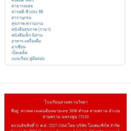
สาธารณสุข
สารคดี-ชีวประวัติ
สารานุกรม
สุขภาพ-ความงาม
หนังสือสุขภาพ (รามา)
หนังสือเด็ก-นิทาน
อาหาร-เครื่องดื่ม
อาเซียน
เบ็ดเตล็ด
แบบเรียน คู่มือสอบ
โรงเรียนสามพรานวิทยา
ที่อยู่: ทางหลวงแผ่นดินหมายเลข 3098 ตำบล สามพราน อำเภอ
สามพราน นครปฐม 73110
สงวนลิขสิทธิ์ © พ.ศ. 2557-2564 โดย บริษัท โอเพ่นเซิร์ฟ จำกัด