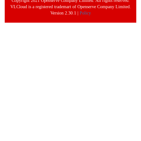
Copyright 2021 Openserve Company Limited. All rights reserved.
VLCloud is a registered trademart of Openserve Company Limited.
Version 2.30.1 |
Policy